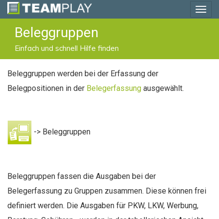
S
T
k
o
Beleggruppen
i
g
Einfach und schnell Hilfe finden
p
g
t
l
Beleggruppen werden bei der Erfassung der
o
e
Belegpositionen in der
Belegerfassung
ausgewählt.
m
n
a
a
i
v
-> Beleggruppen
n
i
c
g
o
a
Beleggruppen fassen die Ausgaben bei der
n
t
Belegerfassung zu Gruppen zusammen. Diese können frei
t
i
definiert werden. Die Ausgaben für PKW, LKW, Werbung,
e
o