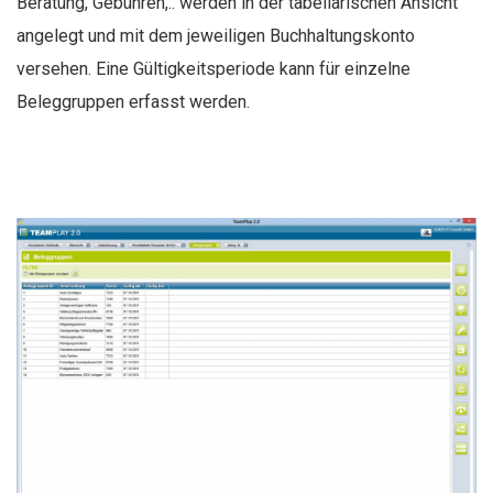
Beratung, Gebühren,.. werden in der tabellarischen Ansicht
n
n
angelegt und mit dem jeweiligen Buchhaltungskonto
t
versehen. Eine Gültigkeitsperiode kann für einzelne
Beleggruppen erfasst werden.